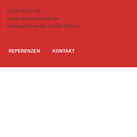
0174 / 98 05 533
info@carshine-fromme.de
Wierlings Kamp 19a | 48249 Dülmen
REFERENZEN
KONTAKT